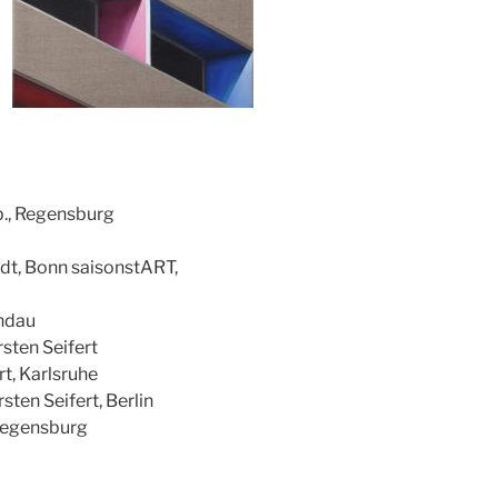
b., Regensburg
adt, Bonn saisonstART,
indau
ten Seifert
t, Karlsruhe
en Seifert, Berlin
 Regensburg