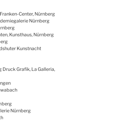
 Franken-Center, Nürnberg
kademiegalerie Nürnberg
ürnberg
ten, Kunsthaus, Nürnberg
berg
dshuter Kunstnacht
Druck Grafik, La Galleria,
ingen
chwabach
Amberg
alerie Nürnberg
th