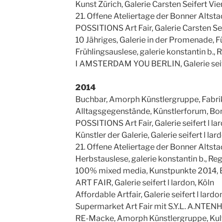
Kunst Zürich, Galerie Carsten Seifert Vie
21. Offene Ateliertage der Bonner Altsta
POSSITIONS Art Fair, Galerie Carsten Se
10 Jähriges, Galerie in der Promenade, F
Frühlingsauslese, galerie konstantin b.,
I AMSTERDAM YOU BERLIN, Galerie seifer
2014
Buchbar, Amorph Künstlergruppe, Fabri
Alltagsgegenstände, Künstlerforum, Bo
POSSITIONS Art Fair, Galerie seifert l lar
Künstler der Galerie, Galerie seifert l lard
21. Offene Ateliertage der Bonner Altsta
Herbstauslese, galerie konstantin b., R
100% mixed media, Kunstpunkte 2014, E
ART FAIR, Galerie seifert l lardon, Köln
Affordable Artfair, Galerie seifert l lar
Supermarket Art Fair mit S.Y.L. A.NTEN
RE-Macke, Amorph Künstlergruppe, Kult