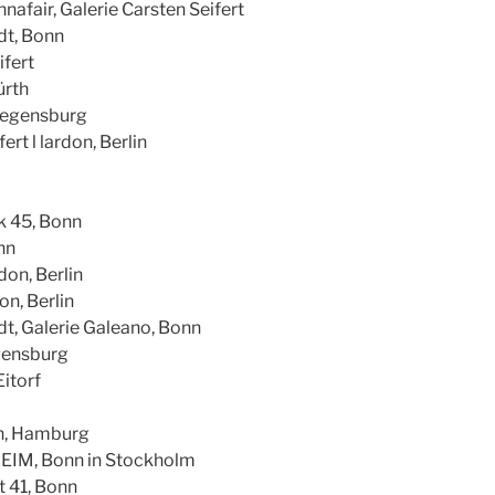
nnafair, Galerie Carsten Seifert
dt, Bonn
ifert
ürth
 Regensburg
t l lardon, Berlin
k 45, Bonn
nn
don, Berlin
on, Berlin
dt, Galerie Galeano, Bonn
egensburg
itorf
don, Hamburg
HEIM, Bonn in Stockholm
 41, Bonn