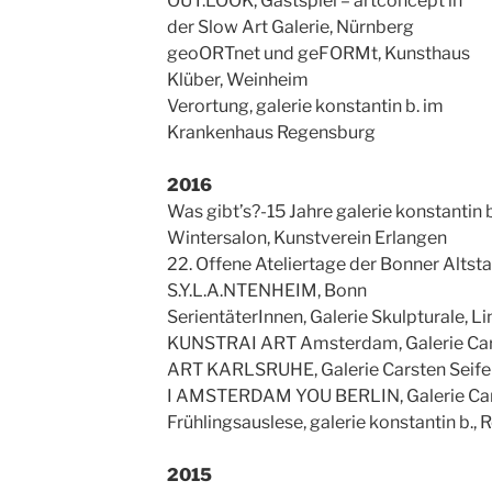
OUT:LOOK, Gastspiel – artconcept in
der Slow Art Galerie, Nürnberg
geoORTnet und geFORMt, Kunsthaus
Klüber, Weinheim
Verortung, galerie konstantin b. im
Krankenhaus Regensburg
2016
Was gibt’s?-15 Jahre galerie konstantin 
Wintersalon, Kunstverein Erlangen
22. Offene Ateliertage der Bonner Altst
S.Y.L.A.NTENHEIM, Bonn
SerientäterInnen, Galerie Skulpturale, L
KUNSTRAI ART Amsterdam, Galerie Cars
ART KARLSRUHE, Galerie Carsten Seifer
I AMSTERDAM YOU BERLIN, Galerie Carst
Frühlingsauslese, galerie konstantin b.,
2015