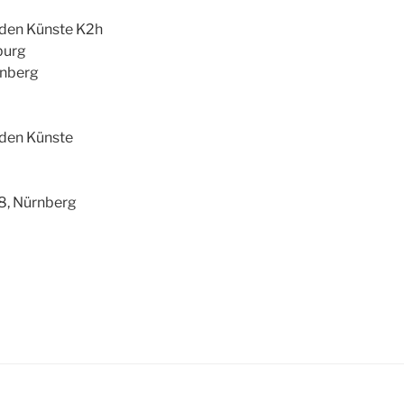
nden Künste K2h
burg
rnberg
nden Künste
68, Nürnberg