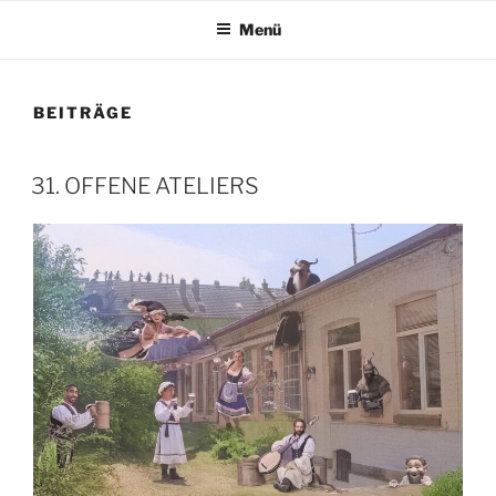
Menü
BEITRÄGE
VERÖFFENTLICHT
31. OFFENE ATELIERS
AM